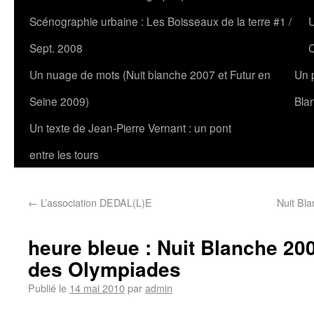
Scénographie urbaine : Les Boisseaux de la terre #1 /
U
Sept. 2008
C
Un nuage de mots (Nuit blanche 2007 et Futur en
Un 
Seine 2009)
Bla
Un texte de Jean-Pierre Vernant : un pont
entre les tours
←
L’association DEDAL(L)E
Nuit Bla
heure bleue : Nuit Blanche 200
des Olympiades
Publié le
14 mai 2010
par
admin