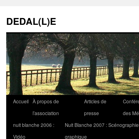
DEDAL(L)E
Accueil
À propos de
Articles de
Confér
l’association
presse
des Mét
nuit blanche 2006 :
Nuit Blanche 2007 : Scénographie
Vidéo
graphique